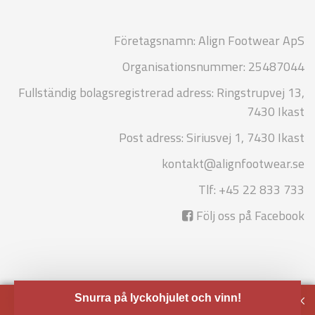
Företagsnamn: Align Footwear ApS
Organisationsnummer: 25487044
Fullständig bolagsregistrerad adress: Ringstrupvej 13,
7430 Ikast
Post adress: Siriusvej 1, 7430 Ikast
kontakt@alignfootwear.se
Tlf: +45 22 833 733
Följ oss på Facebook
Snurra på lyckohjulet och vinn!
Beställ dina iläggssulor