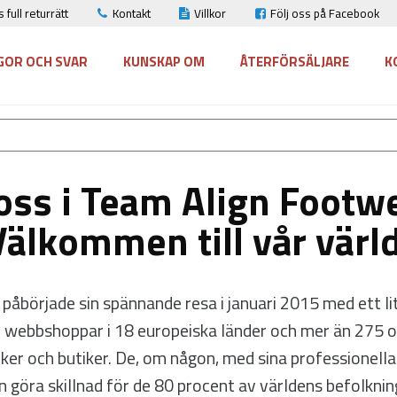
 full returrätt
Kontakt
Villkor
Följ oss på Facebook
GOR OCH SVAR
KUNSKAP OM
ÅTERFÖRSÄLJARE
K
ss i Team Align Footw
Välkommen till vår värld
började sin spännande resa i januari 2015 med ett lite
ed webbshoppar i 18 europeiska länder och mer än 275
iniker och butiker. De, om någon, med sina professionel
an göra skillnad för de 80 procent av världens befolkni