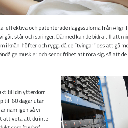
a, effektiva och patenterade iläggssulorna från Align F
 går, står och springer. Därmed kan de bidra till att 
 i knän, höfter och rygg, då de ”tvingar” oss att gå me
ndå ge muskler och senor frihet att röra sig, så att de 
kt till din ytterdörr
p till 60 dagar utan
 är nämligen så vi
t att veta att du inte
dukt som (tyvärr)