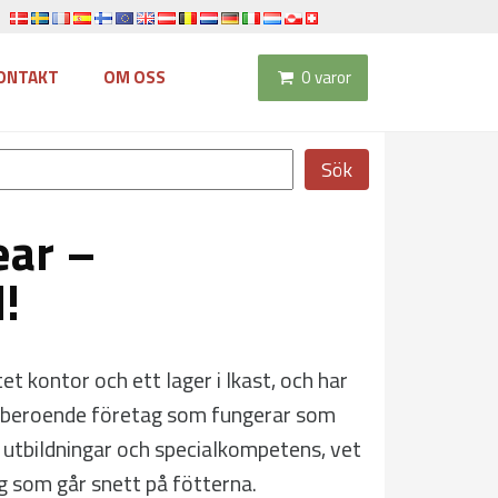
ONTAKT
OM OSS
0 varor
Sök
ear –
!
t kontor och ett lager i Ikast, och har
 oberoende företag som fungerar som
la utbildningar och specialkompetens, vet
ng som går snett på fötterna.