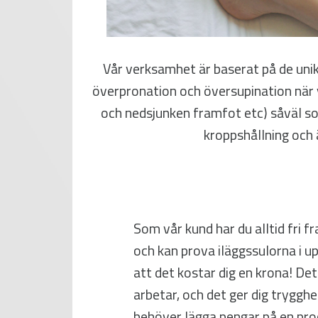
Vår verksamhet är baserat på de unik
överpronation och översupination när vi
och nedsjunken framfot etc) såväl som
kroppshållning och ä
Som vår kund har du alltid fri fra
och kan prova iläggssulorna i up
att det kostar dig en krona! Det
arbetar, och det ger dig trygghe
behöver lägga pengar på en pro