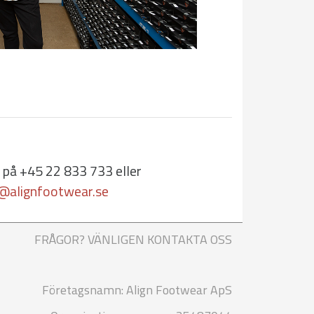
 på +45 22 833 733 eller
@alignfootwear.se
FRÅGOR? VÄNLIGEN KONTAKTA OSS
Företagsnamn: Align Footwear ApS