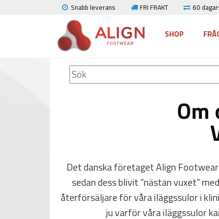
Snabb leverans
FRI FRAKT
60 dagars
SHOP
FRÅ
Om o
Det danska företaget Align Footwear på
sedan dess blivit ”nästan vuxet” m
återförsäljare för våra iläggssulor i kl
ju varför våra iläggssulor k