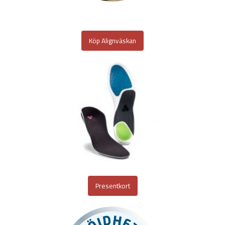
Köp Alignväskan
Presentkort