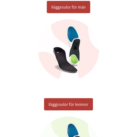
Iläggssulor för män
Iläggssulor för kvinnor