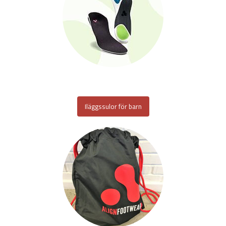
Iläggssulor för barn