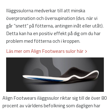
Iläggssulorna medverkar till att minska
överpronation och översupination (dvs. när vi
går ”snett” på fötterna, antingen inåt eller utåt).
Detta kan ha en positiv effekt på dig om du har
problem med fötterna och i kroppen.
Läs mer om Align Footwears sulor här
Align Footwears iläggssulor riktar sig till de över 80
procent av världens befolkning som dagligen har