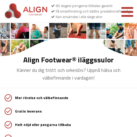
60 dagars pengarna tillbaka-garanti
Få smärtlindring och bättre prestationsförmåga
Kan användas i alla slags skor
Align Footwear® iläggssulor
Känner du dig trött och orkeslös? Uppnå hälsa och
välbefinnande i vardagen!
Mer rörelse och välbefinnande
Gratis leverans
Helt nöjd eller pengarna tillbaka