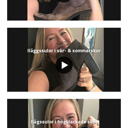
Iläggssulor i vår- & sommarskor
Ilägssulor i högklackade skor