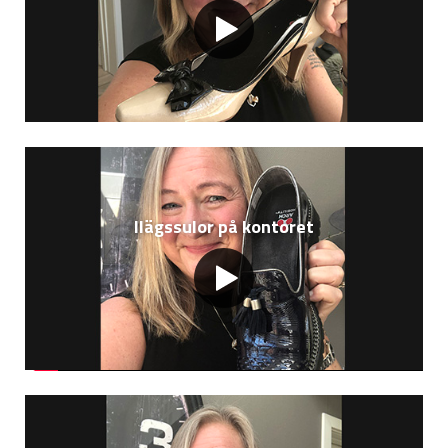
Ilägssulor på kontoret