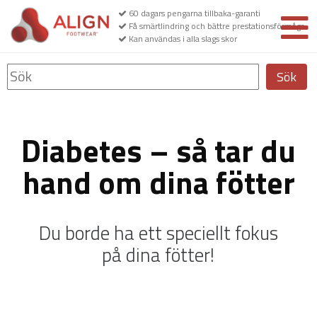
60 dagars pengarna tillbaka-garanti
Få smärtlindring och bättre prestationsförmåga
Kan användas i alla slags skor
Sök
Diabetes – så tar du
hand om dina fötter
Du borde ha ett speciellt fokus
på dina fötter!