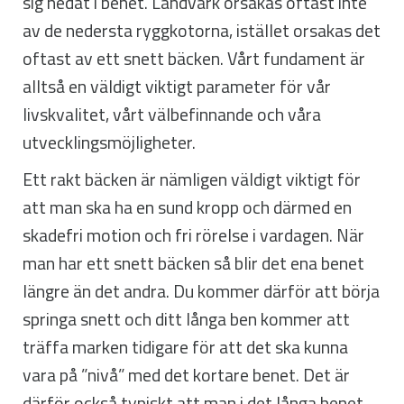
sig nedåt i benet. Ländvärk orsakas oftast inte
av de nedersta ryggkotorna, istället orsakas det
oftast av ett snett bäcken. Vårt fundament är
alltså en väldigt viktigt parameter för vår
livskvalitet, vårt välbefinnande och våra
utvecklingsmöjligheter.
Ett rakt bäcken är nämligen väldigt viktigt för
att man ska ha en sund kropp och därmed en
skadefri motion och fri rörelse i vardagen. När
man har ett snett bäcken så blir det ena benet
längre än det andra. Du kommer därför att börja
springa snett och ditt långa ben kommer att
träffa marken tidigare för att det ska kunna
vara på ”nivå” med det kortare benet. Det är
därför också typiskt att man i det långa benet