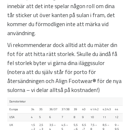
innebär att det inte spelar någon roll om dina
tår sticker ut över kanten på sulan i fram, det
kommer du förmodligen inte att märka vid
användning.
Vi rekommenderar dock alltid att du mäter din
fot för att hitta rätt storlek. Skulle du ändå få
fel storlek byter vi gärna dina iläggssulor
(notera att du själv står för porto för
återsändningen och Align Footwear® för de nya
sulorna – vi delar alltså på kostnaden!)
Damstorlekar
Europa
34
35
36/37
37/38
39
40
41/42
42/43
44
USA
4
5
6
7
8
9
10
11
12
UK
1,5
2,5
3,5 –
4,5 –
5,5
6,5
7,5 –
8,5 –
9 –
– 2
– 3
4
5
– 6
-7
8
9
9,5