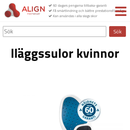
60 dagars pengarna tillbaka-garanti
Få smärtlindring och bättre prestationsförmåga
Kan användas i alla slags skor
Sök
Iläggssulor kvinnor