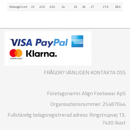
Fotlängd (i cm)
22
22,5
23,5
24
25
26
27
27,5
28,5
FRÅGOR? VÄNLIGEN KONTAKTA OSS
Företagsnamn: Align Footwear ApS
Organisationsnummer: 25487044
Fullständig bolagsregistrerad adress: Ringstrupvej 13,
7430 Ikast