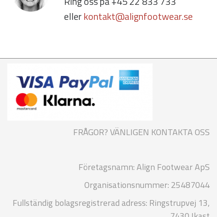
Ring oss på +45 22 833 733
eller
kontakt@alignfootwear.se
FRÅGOR? VÄNLIGEN KONTAKTA OSS
Företagsnamn: Align Footwear ApS
Organisationsnummer: 25487044
Fullständig bolagsregistrerad adress: Ringstrupvej 13,
7430 Ikast