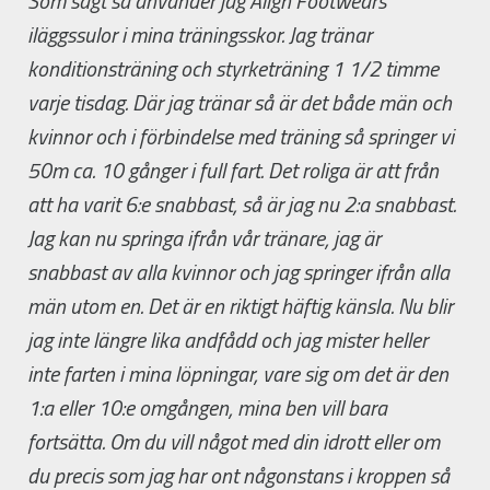
Som sagt så använder jag Align Footwears
iläggssulor i mina träningsskor. Jag tränar
konditionsträning och styrketräning 1 1/2 timme
varje tisdag. Där jag tränar så är det både män och
kvinnor och i förbindelse med träning så springer vi
50m ca. 10 gånger i full fart. Det roliga är att från
att ha varit 6:e snabbast, så är jag nu 2:a snabbast.
Jag kan nu springa ifrån vår tränare, jag är
snabbast av alla kvinnor och jag springer ifrån alla
män utom en. Det är en riktigt häftig känsla. Nu blir
jag inte längre lika andfådd och jag mister heller
inte farten i mina löpningar, vare sig om det är den
1:a eller 10:e omgången, mina ben vill bara
fortsätta. Om du vill något med din idrott eller om
du precis som jag har ont någonstans i kroppen så