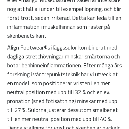
eller -mängd. Muskulaturen i vaden är inte stark
nog att hålla i under till exempel löpning, och blir
först trött, sedan irriterad. Detta kan leda till en
inflammation i muskelhinnan som fäster på
skenbenets kant.
Align Footwear®s iläggssulor kombinerat med
dagliga stretchövningar minskar smärtorna och
botar benhinneinflammationen. Efter många års
forskning i vår trepunktsteknik har vi utvecklat
en modell som positionerar vristen i en mer
neutral position med upp till 32 % och en ev.
pronation (sned fotisättning) minskar med upp
till 27 %. Sulorna justerar dessutom smalbenet
till en mer neutral position med upp till 40 %.
Denna ställning för vrist och skenben är nyckeln