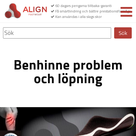
60 dagars pengarna tillbaka-garanti
Få smärtlindring och bättre prestationsförmåga
Kan användas i alla slags skor
Sök
Benhinne problem
och löpning