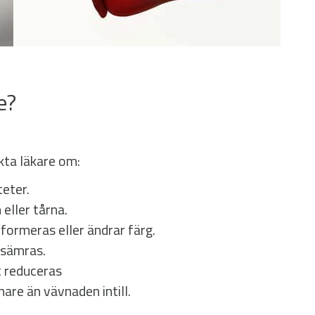
e?
kta läkare om:
teter.
eller tårna.
eformeras eller ändrar färg.
rsämras.
t reduceras
mare än vävnaden intill.