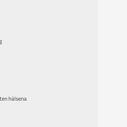
g
iten hälsena