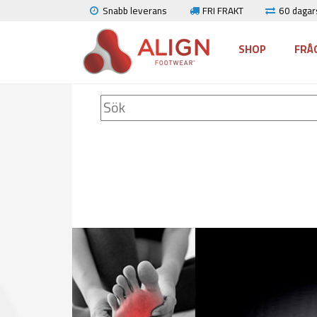
Snabb leverans
FRI FRAKT
60 dagars
SHOP
FRÅ