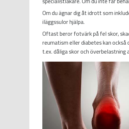
specialistläkare. Om du inte får beha
Om du ägnar dig åt idrott som inklud
iläggssulor hjälpa.
Oftast beror fotvärk på fel skor, sk
reumatism eller diabetes kan också o
t.ex. dåliga skor och överbelastning 