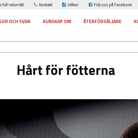
 full returrätt
Kontakt
Villkor
Följ oss på Facebook
GOR OCH SVAR
KUNSKAP OM
ÅTERFÖRSÄLJARE
K
Hårt för fötterna