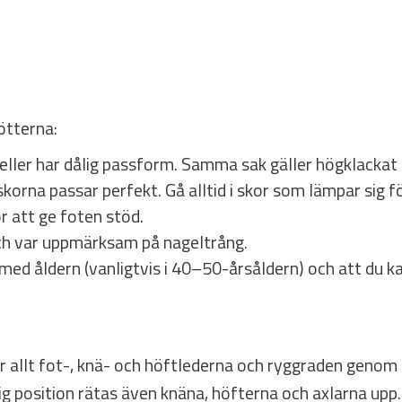
fötterna:
 eller har dålig passform. Samma sak gäller högklackat 
gsskorna passar perfekt. Gå alltid i skor som lämpar sig 
r att ge foten stöd.
ch var uppmärksam på nageltrång.
med åldern (vanligtvis i 40–50-årsåldern) och att du ka
allt fot-, knä- och höftlederna och ryggraden genom at
ig position rätas även knäna, höfterna och axlarna upp.