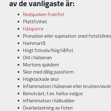
av de vanligaste är:
Nedsjunken framfot
Plattfothet
Hälsporre
Pronation eller supination: sned fotställnin
Hammartå
Högt fotvalv/hög hålfot
Ont i hälsenan
Mortons sjukdom
Skor med dålig passform
Högklackade skor
Inflammation i hälsenan eller brusten/avsl
Benutväxt, t.ex. hallux valgus
Inflammation i hälkudden
Överbelastning av foten