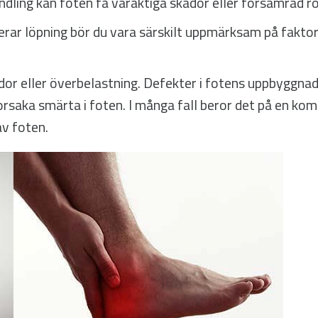
ndling kan foten få varaktiga skador eller försämrad rö
erar löpning bör du vara särskilt uppmärksam på faktor
ador eller överbelastning. Defekter i fotens uppbyggna
rsaka smärta i foten. I många fall beror det på en komb
av foten.